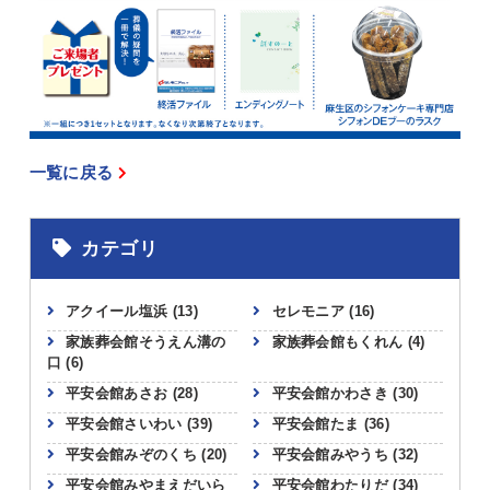
一覧に戻る
カテゴリ
アクイール塩浜
(13)
セレモニア
(16)
家族葬会館そうえん溝の
家族葬会館もくれん
(4)
口
(6)
平安会館あさお
(28)
平安会館かわさき
(30)
平安会館さいわい
(39)
平安会館たま
(36)
平安会館みぞのくち
(20)
平安会館みやうち
(32)
平安会館みやまえだいら
平安会館わたりだ
(34)