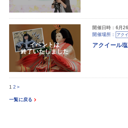
開催日時：6月26
開催場所：
アク
アクイール
1
2
>
一覧に戻る